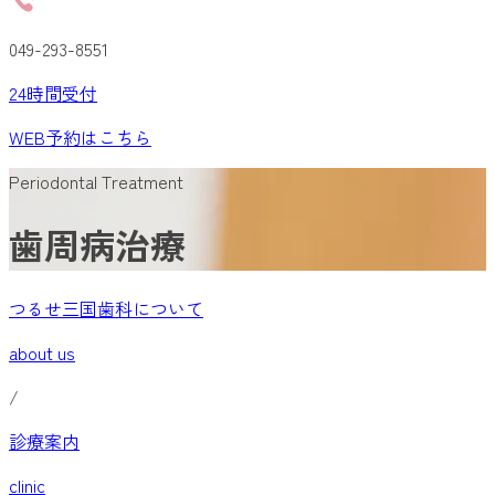
049-293-8551
24
時間受付
WEB予約
はこちら
Periodontal Treatment
歯周病治療
つるせ三国歯科について
about us
/
診療案内
clinic