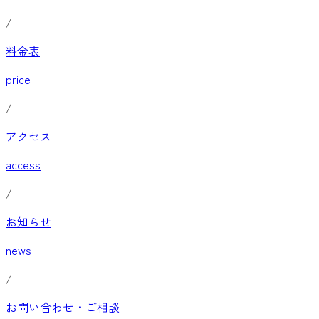
/
料金表
price
/
アクセス
access
/
お知らせ
news
/
お問い合わせ・ご相談