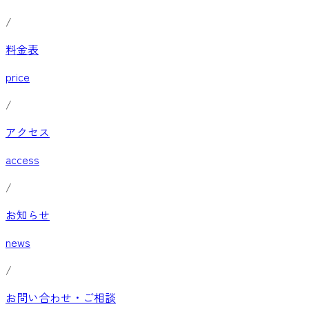
/
料金表
price
/
アクセス
access
/
お知らせ
news
/
お問い合わせ・ご相談