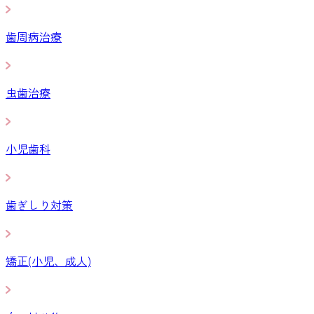
歯周病治療
虫歯治療
小児歯科
歯ぎしり対策
矯正(小児、成人)