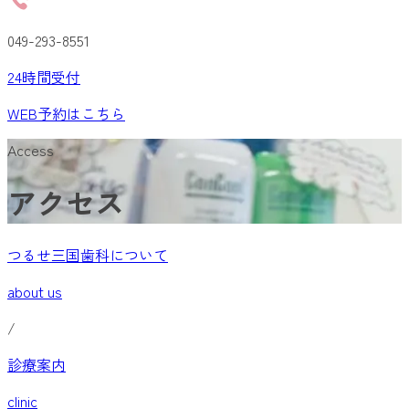
049-293-8551
24
時間受付
WEB予約
はこちら
Access
アクセス
つるせ三国歯科について
about us
/
診療案内
clinic